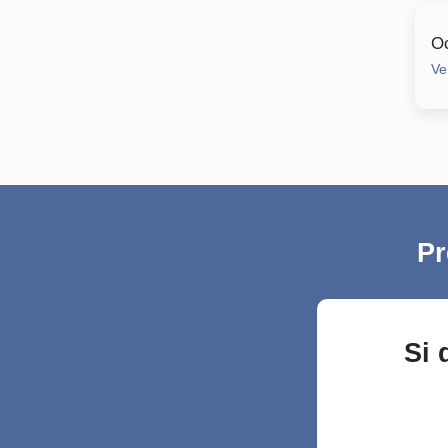
Oc
Ve
Pr
Si 