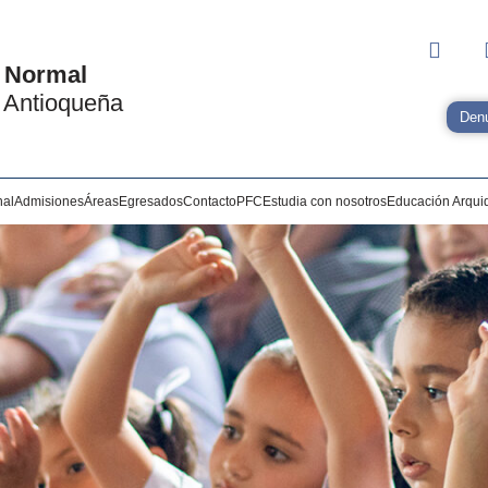
 Normal
 Antioqueña
Denu
nal
Admisiones
Áreas
Egresados
Contacto
PFC
Estudia con nosotros
Educación Arqui