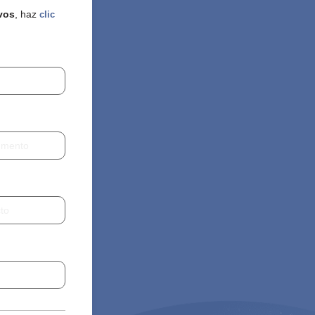
vos
, haz
clic