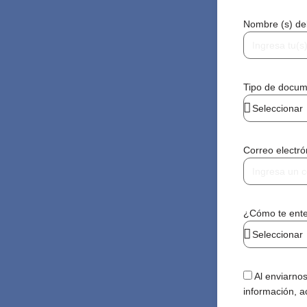
Nombre (s) de
Tipo de docu
Correo electr
¿Cómo te ente
Al enviarnos
información, a