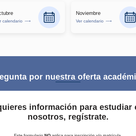
tubre
Noviembre
r calendario
Ver calendario
egunta por nuestra oferta académ
quieres información para estudiar
nosotros, regístrate.
Este formulario
NO
aplica para inscripción y/o matrícula.