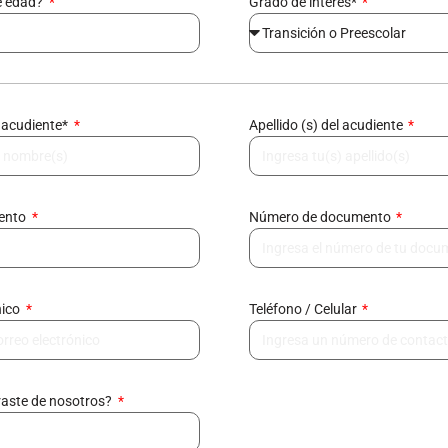
e edad?
Grado de interés*
 acudiente*
Apellido (s) del acudiente
mento
Número de documento
nico
Teléfono / Celular
raste de nosotros?