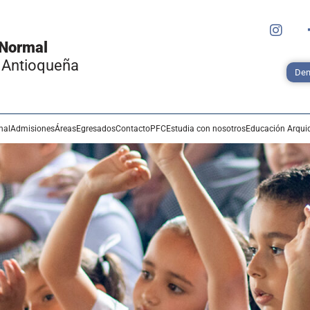
 Normal
 Antioqueña
Den
nal
Admisiones
Áreas
Egresados
Contacto
PFC
Estudia con nosotros
Educación Arqui