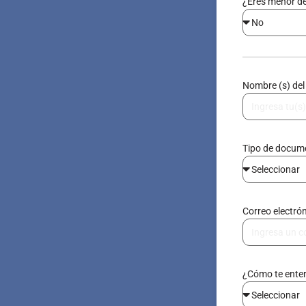
¿Eres menor d
Nombre (s) del
Tipo de docu
Correo electró
¿Cómo te ente