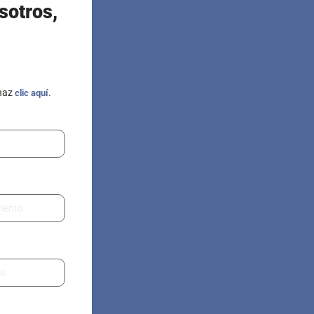
sotros,
 haz
.
clic aquí