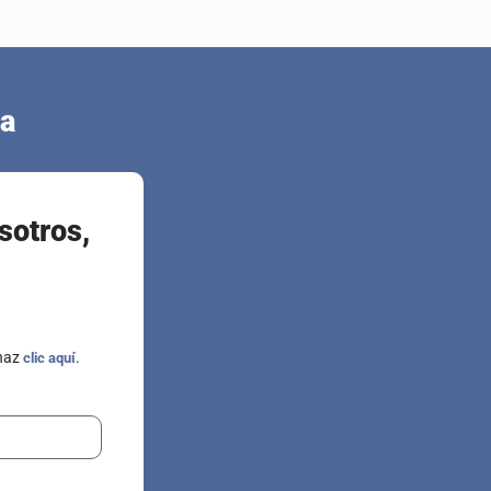
ca
sotros,
 haz
.
clic aquí