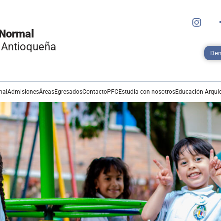
 Normal
 Antioqueña
Den
nal
Admisiones
Áreas
Egresados
Contacto
PFC
Estudia con nosotros
Educación Arqui