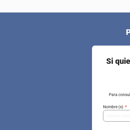
P
Si qui
Para consul
Nombre (s)