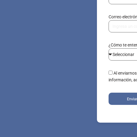
Correo electró
¿Cómo te ente
Al enviarnos
información, a
Envia