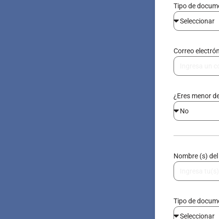
Tipo de docu
Correo electró
¿Eres menor d
Nombre (s) del
Tipo de docu